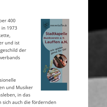
über 400
 in 1973
ette,
er und ist
geschild der
sverbands
sionelle
nen und Musiker
nsleben, in das
m sich auch die fördernden