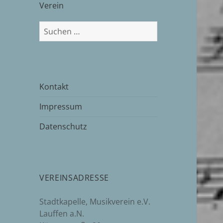
Verein
Suchen
nach:
Kontakt
Impressum
Datenschutz
VEREINSADRESSE
Stadtkapelle, Musikverein e.V.
Lauffen a.N.