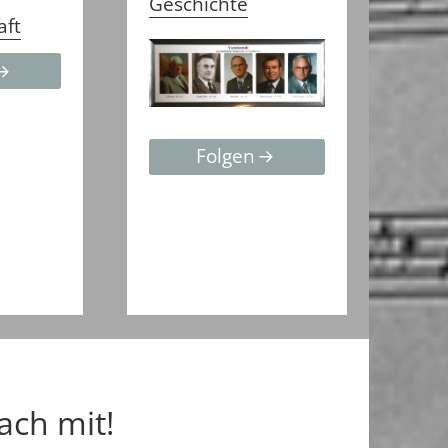
Geschichte
aft
Folgen
ach mit!