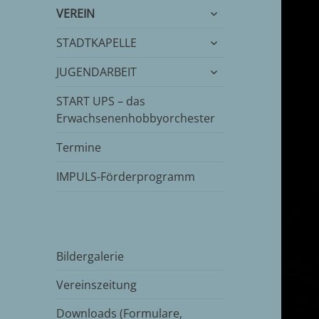
untermenü
VEREIN
öffnen
untermenü
STADTKAPELLE
öffnen
untermenü
JUGENDARBEIT
öffnen
START UPS – das
Erwachsenenhobbyorchester
Termine
IMPULS-Förderprogramm
Bildergalerie
Vereinszeitung
Downloads (Formulare,