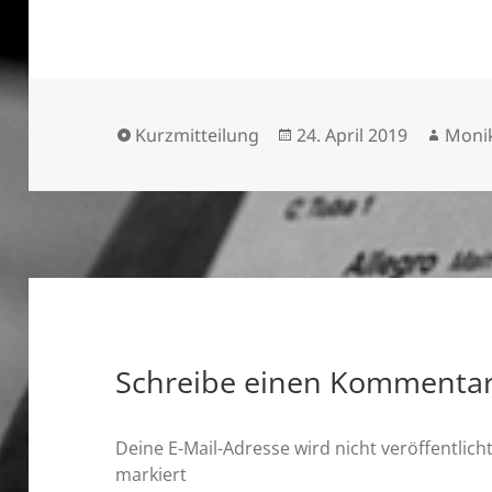
Format
Veröffentlicht
Autor
Kurzmitteilung
24. April 2019
Moni
am
Schreibe einen Kommenta
Deine E-Mail-Adresse wird nicht veröffentlicht
markiert