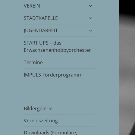
untermenü
VEREIN
öffnen
untermenü
STADTKAPELLE
öffnen
untermenü
JUGENDARBEIT
öffnen
START UPS – das
Erwachsenenhobbyorchester
Termine
IMPULS-Förderprogramm
Bildergalerie
Vereinszeitung
Downloads (Formulare,