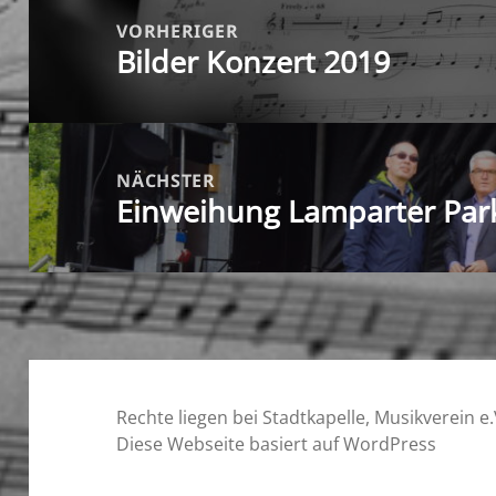
VORHERIGER
Bilder Konzert 2019
Vorheriger
Beitrag:
NÄCHSTER
Einweihung Lamparter Par
Nächster
Beitrag:
Rechte liegen bei Stadtkapelle, Musikverein e.
Diese Webseite basiert auf WordPress