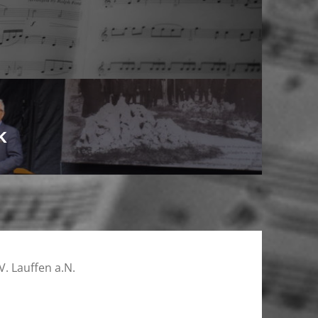
k
V. Lauffen a.N.