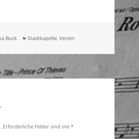
Kategorien
ka Buck
Stadtkapelle
,
Verein
r
.
Erforderliche Felder sind mit
*