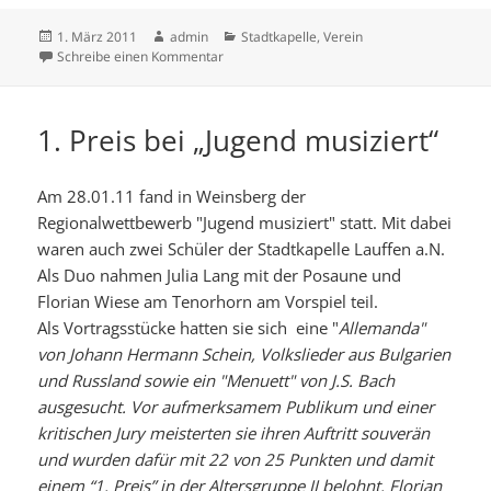
Veröffentlicht
Autor
Kategorien
1. März 2011
admin
Stadtkapelle
,
Verein
am
zu Kartenverkauf von „Carmina Burana“
Schreibe einen Kommentar
1. Preis bei „Jugend musiziert“
Am 28.01.11 fand in Weinsberg der
Regionalwettbewerb "Jugend musiziert" statt. Mit dabei
waren auch zwei Schüler der Stadtkapelle Lauffen a.N.
Als Duo nahmen Julia Lang mit der Posaune und
Florian Wiese am Tenorhorn am Vorspiel teil.
Als Vortragsstücke hatten sie sich eine "
Allemanda"
von Johann Hermann Schein, Volkslieder aus Bulgarien
und Russland sowie ein "
Menuett" von J.S. Bach
ausgesucht. Vor aufmerksamem Publikum und einer
kritischen Jury meisterten sie ihren Auftritt souverän
und wurden dafür mit 22 von 25 Punkten und damit
einem “1. Preis” in der Altersgruppe II belohnt.
Florian