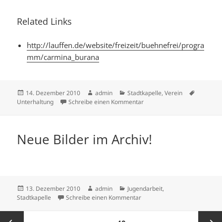
Related Links
http://lauffen.de/website/freizeit/buehnefrei/progra
mm/carmina_burana
Veröffentlicht
Autor
Kategorien
Schlagwö
14. Dezember 2010
admin
Stadtkapelle
,
Verein
am
zu Carmina Burana 2011 als O
Unterhaltung
Schreibe einen Kommentar
Neue Bilder im Archiv!
Veröffentlicht
Autor
Kategorien
13. Dezember 2010
admin
Jugendarbeit
,
am
zu Neue Bilder im Archiv!
Stadtkapelle
Schreibe einen Kommentar
Seitennummerierung