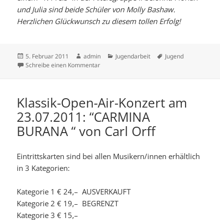
und Julia sind beide Schüler von Molly Bashaw.
Herzlichen Glückwunsch zu diesem tollen Erfolg!
Veröffentlicht
Autor
Kategorien
Schlagwörter
5. Februar 2011
admin
Jugendarbeit
Jugend
am
zu 1. Preis bei „Jugend musiziert“
Schreibe einen Kommentar
Klassik-Open-Air-Konzert am
23.07.2011: “CARMINA
BURANA “ von Carl Orff
Eintrittskarten sind bei allen Musikern/innen erhältlich
in 3 Kategorien:
Kategorie 1 € 24,– AUSVERKAUFT
Kategorie 2 € 19,– BEGRENZT
Kategorie 3 € 15,–