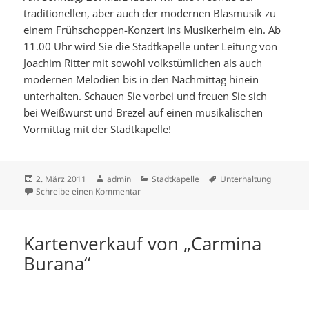
traditionellen, aber auch der modernen Blasmusik zu
einem Frühschoppen-Konzert ins Musikerheim ein. Ab
11.00 Uhr wird Sie die Stadtkapelle unter Leitung von
Joachim Ritter mit sowohl volkstümlichen als auch
modernen Melodien bis in den Nachmittag hinein
unterhalten. Schauen Sie vorbei und freuen Sie sich
bei Weißwurst und Brezel auf einen musikalischen
Vormittag mit der Stadtkapelle!
Veröffentlicht
Autor
Kategorien
Schlagwörter
2. März 2011
admin
Stadtkapelle
Unterhaltung
am
zu Frühschoppenkonzert am 20. März
Schreibe einen Kommentar
Kartenverkauf von „Carmina
Burana“