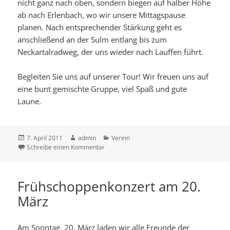
nicht ganz nach oben, sondern biegen auf halber Höhe
ab nach Erlenbach, wo wir unsere Mittagspause
planen. Nach entsprechender Stärkung geht es
anschließend an der Sulm entlang bis zum
Neckartalradweg, der uns wieder nach Lauffen führt.
Begleiten Sie uns auf unserer Tour! Wir freuen uns auf
eine bunt gemischte Gruppe, viel Spaß und gute
Laune.
Veröffentlicht
Autor
Kategorien
7. April 2011
admin
Verein
am
zu 1. Mai – Radtour
Schreibe einen Kommentar
Frühschoppenkonzert am 20.
März
Am Sonntag, 20. März laden wir alle Freunde der