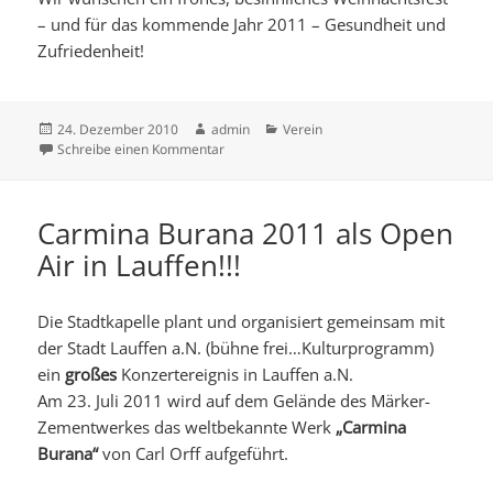
– und für das kommende Jahr 2011 – Gesundheit und
Zufriedenheit!
Veröffentlicht
Autor
Kategorien
24. Dezember 2010
admin
Verein
am
zu Grußwort
Schreibe einen Kommentar
Carmina Burana 2011 als Open
Air in Lauffen!!!
Die Stadtkapelle plant und organisiert gemeinsam mit
der Stadt Lauffen a.N. (bühne frei…Kulturprogramm)
ein
großes
Konzertereignis in Lauffen a.N.
Am 23. Juli 2011 wird auf dem Gelände des Märker-
Zementwerkes das weltbekannte Werk
„Carmina
Burana“
von Carl Orff aufgeführt.