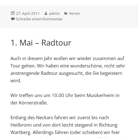
Veröffentlicht
Autor
Kategorien
27. April 2011
admin
Verein
am
zu Geselliger Treff am 5. Mai
Schreibe einen Kommentar
1. Mai – Radtour
Auch in diesem Jahr wollen wir wieder zusammen auf
Tour gehen. Wir haben eine wunderschöne, nicht sehr
anstrengende Radtour ausgesucht, die Sie begeistern
wird.
Wir treffen uns um 10.00 Uhr beim Musikerheim in
der Körnerstraße.
Entlang des Neckars fahren wir zuerst bis nach
Heilbronn und von dort leicht steigend in Richtung
Wartberg. Allerdings fahren (oder schieben) wir hier