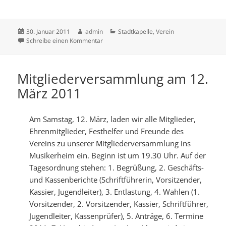
Veröffentlicht
Autor
Kategorien
30. Januar 2011
admin
Stadtkapelle
,
Verein
am
zu Klassik-Open-Air-Konzert am 23.07.2011
Schreibe einen Kommentar
Mitgliederversammlung am 12.
März 2011
Am Samstag, 12. März, laden wir alle Mitglieder,
Ehrenmitglieder, Festhelfer und Freunde des
Vereins zu unserer Mitgliederversammlung ins
Musikerheim ein. Beginn ist um 19.30 Uhr. Auf der
Tagesordnung stehen: 1.
Begrüßung, 2. Geschäfts-
und Kassenberichte (Schriftführerin, Vorsitzender,
Kassier, Jugendleiter), 3. Entlastung, 4. Wahlen (1.
Vorsitzender, 2. Vorsitzender, Kassier, Schriftführer,
Jugendleiter, Kassenprüfer), 5. Anträge, 6. Termine